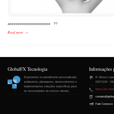
aeeeeeeeeeeeeeeeeeeee ??
Read more
→
GlobalFX Tecnologia
Informações 
Experientes no atendimento personalizado,
R. Afonso Lopes
analisamos, planejamos, desenvolvemos e
02671100 - Sã
implementamos soluções específicas para
Novo (11) 411
as necessidades de nossos clientes.
contato@globa
Fale Conosco